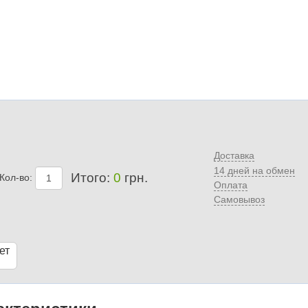
Доставка
14 дней на обмен
Итого:
0
грн.
Кол-во:
Оплата
Самовывоз
ет