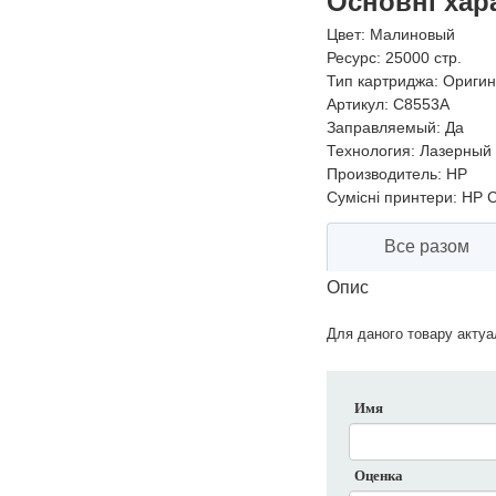
Основні хар
Цвет:
Малиновый
Ресурс:
25000 стр.
Тип картриджа:
Оригин
Артикул:
C8553A
Заправляемый:
Да
Технология:
Лазерный 
Производитель:
HP
Сумісні принтери:
HP C
Все разом
Опис
Для даного товару актуал
Имя
Оценка