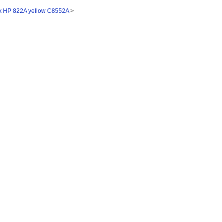
 HP 822A yellow C8552A
>