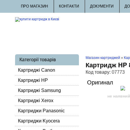
ПРО МАГАЗИН
КОНТАКТИ
ДОКУМЕНТИ
ДО
Магазин картриджей
»
Кар
Категорії товарів
Картридж HP 
Картриджі Canon
Код товару:
07773
Картриджі HP
Оригинал
Картриджі Samsung
не наявни
Картриджі Xerox
Картриджи Panasonic
Картриджи Kyocera