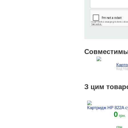
Совместимы
Картр
Код то
З цим товар
Картридж HP 822A c
0
грн.
грн.