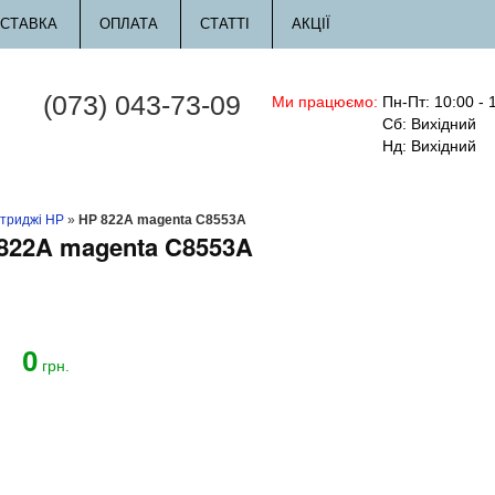
СТАВКА
ОПЛАТА
СТАТТІ
АКЦІЇ
(073) 043-73-09
Ми працюємо:
Пн-Пт: 10:00 - 
Сб: Вихідний
Нд: Вихідний
триджі HP
»
HP 822A magenta C8553A
822A magenta C8553A
0
й
грн.