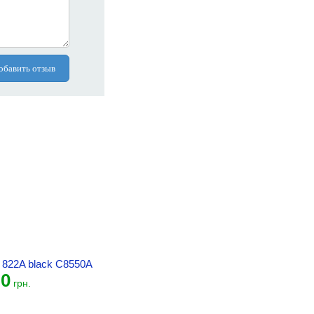
обавить отзыв
 822A black C8550A
0
грн.