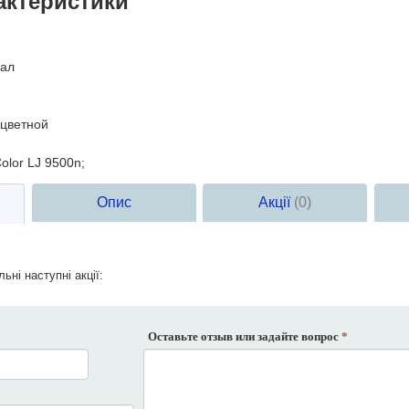
актеристики
ал
цветной
olor LJ 9500n;
Опис
Акції
(0)
ьні наступні акції:
Оставьте отзыв или задайте вопрос
*