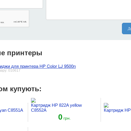
Д
е принтеры
иджи для принтера HP Color LJ 9500n
вару: 010617
ом купують:
Картридж HP 822A yellow
yan C8551A
C8552A
Картридж HP
0
грн.