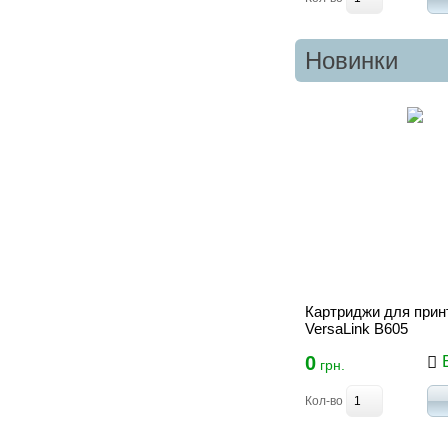
Новинки
Картриджи для прин
VersaLink B605
0
В
грн.
Кол-во