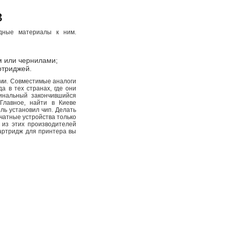
в
одные материалы к ним.
м или чернилами;
ртриджей.
ими. Совместимые аналоги
а в тех странах, где они
гинальный закончившийся
Главное, найти в Киеве
ь установил чип. Делать
чатные устройства только
о из этих производителей
картридж для принтера вы