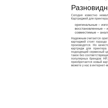
Разновидн
Сегодня известно нема
Картриджей для принтера 
оригинальные – изго
восстановленные – 
совместимые – анал
Надежным считается ориги
картиджей стоят гораздо
производятся. Но качест
картридж для принтера 
подходящий сервисный це
такое без соответствующи
популярных брендов: HP,
приобретается новый карт
можете у нас в интернет-м