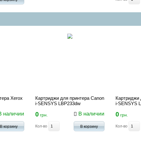
тера Xerox
Картриджи для принтера Canon
Картриджи 
i-SENSYS LBP233dw
i-SENSYS 
 наличии
0
В наличии
0
грн.
грн.
Кол-во
Кол-во
В корзину
В корзину