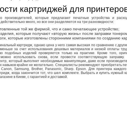
ости картриджей для принтеро
ло производителей, которые предлагают печатные устройства и расх
действительно много, но все они разделяются на три разновидности:
товленные той же фирмой, что и само печатающее устройство;
изделия, которые получают «вторую жизнь» после заправки тонеро
оги, которые изготовлены сторонними компаниями по созданию ка
нальный картридж, однако цена у него самая высокая по сравнению с друг
 меньше за счет использования дешевых материалов и низкой оплаты труд
во подобных изделий проверяется только на практике. Кроме того, ори
можно использовать снова, если провести соответствующую заправку. 
нтр, который выполнит необходимые манипуляции, даже если производител
х навыков крайне не желательно. Специалисты рекомендуют приобретать пе
 Canon, Samsung, Brother, Panasonic, Sharp. Epson. Для принтера каждог
ридж, когда закончится тот, что шел комплекте. Выбрать и купить нужный 
агазине в Киеве, с гарантией и доставкой.