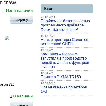
HP CF283A
Блог
Нет в наличии
27.10.2021
В корзину
Проблемы с безопасностью
программного драйвера
Xerox, Samsung и HP
10.12.2020
Новые принтеры Canon со
встроенной СНПЧ
13.08.2020
Компания «Ксерокс»
запустила в производство
новый планшет с функцией
сканера
10.04.2020
Принтер PIXMA TR150
16.05.2019
anon 725
Новая линейка принтеров
OKI
В наличии
В корзину