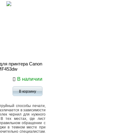
для принтера Canon
MF453dw
В наличии
В корзину
струйный способы печати,
азличается в зависимости
елек чернил для нужного
 В тех местах, где лист
 правильном обращении с
иджи в темном месте при
лючительно специалистам.