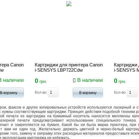
тера Canon
Картриджи для принтера Canon
Картриджи 
dw
i-SENSYS LBP722Cdw
i-SENSYS 
 наличии
0
В наличии
0
грн.
грн.
Кол-во
Кол-во
В корзину
В корзину
ров, факсов и других копировальных устройств используются лазерный и 
х нужны соответствующие картриджи. Принцип действия подобной техники р
ной печати из картриджа на бумажный носитель наносятся миллионы кап
лазерной печати предусматривает использование специального тонера.
ипает и закрепляется на бумаге. Какой бы ни была марка принтера, при
жит вам ни один год. Желательно держать цветной и черно-белый картр
роме того, замену и заправку этих расходных материалов предоставьте иск
 эксплуатации картриджа не избежать.