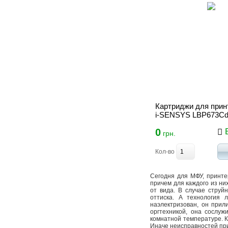
Картриджи для прин
i-SENSYS LBP673C
0
В
грн.
Кол-во
Сегодня для МФУ, принте
причем для каждого из ни
от вида. В случае струй
оттиска. А технология 
наэлектризован, он прил
оргтехникой, она сослу
комнатной температуре. К
Иначе неисправностей при