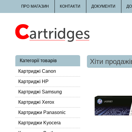
ПРО МАГАЗИН
КОНТАКТИ
ДОКУМЕНТИ
ДО
Хіти продажі
Категорії товарів
Картриджі Canon
Картриджі HP
Картриджі Samsung
Картриджі Xerox
Картриджи Panasonic
Картриджи Kyocera