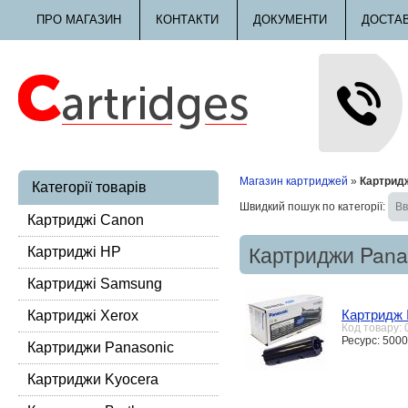
ПРО МАГАЗИН
КОНТАКТИ
ДОКУМЕНТИ
ДОСТА
Магазин картриджей
»
Картрид
Категорії товарів
Швидкий пошук по категорії:
Картриджі Canon
Картриджи Pana
Картриджі HP
Картриджі Samsung
Картридж 
Картриджі Xerox
Код товару:
Ресурс: 5000
Картриджи Panasonic
Картриджи Kyocera