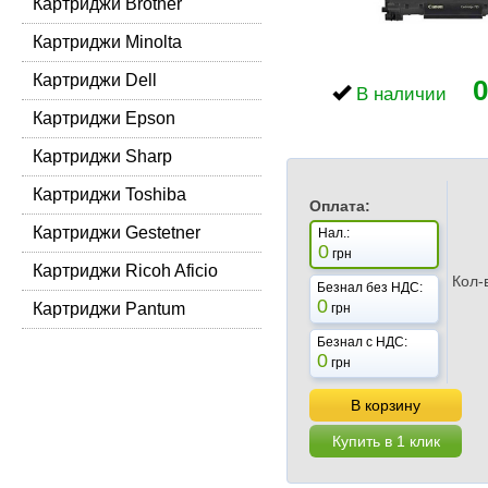
Картриджи Brother
Картриджи Minolta
Картриджи Dell
0
В наличии
Картриджи Epson
Картриджи Sharp
Картриджи Toshiba
Оплата:
Картриджи Gestetner
Нал.:
0
грн
Картриджи Ricoh Aficio
Кол-
Безнал без НДС:
0
Картриджи Pantum
грн
Безнал с НДС:
0
грн
В корзину
Купить в 1 клик