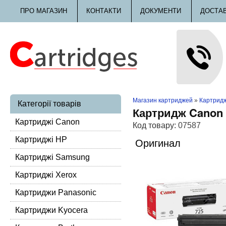
ПРО МАГАЗИН
КОНТАКТИ
ДОКУМЕНТИ
ДОСТА
Магазин картриджей
»
Картридж
Категорії товарів
Картридж Canon 
Картриджі Canon
Код товару:
07587
Картриджі HP
Оригинал
Картриджі Samsung
Картриджі Xerox
Картриджи Panasonic
Картриджи Kyocera