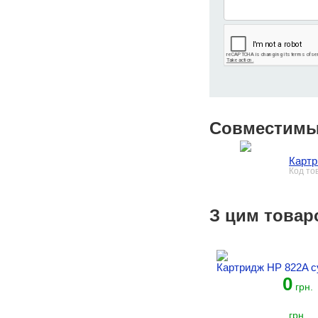
Совместимы
Картр
Код то
З цим товар
Картридж HP 822A c
0
грн.
грн.