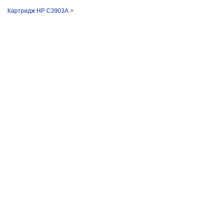
Картридж HP C3903А
>