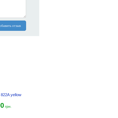
обавить отзыв
822A yellow
0
грн.