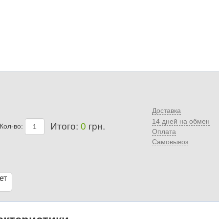
Доставка
14 дней на обмен
Итого:
0
грн.
Кол-во:
Оплата
Самовывоз
ет