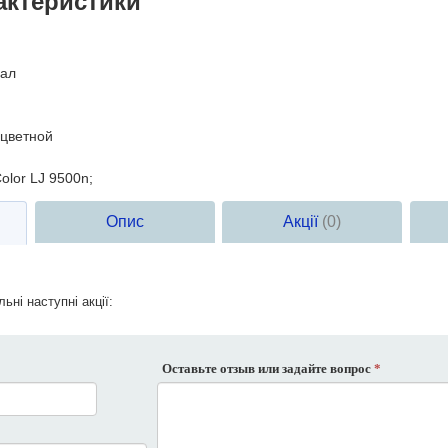
актеристики
ал
цветной
olor LJ 9500n;
Опис
Акції
(0)
ьні наступні акції:
Оставьте отзыв или задайте вопрос
*