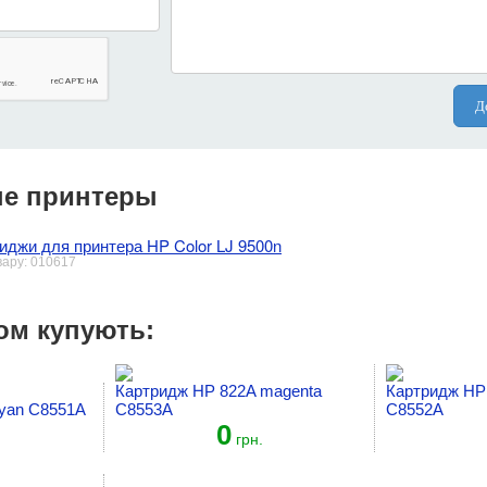
Д
е принтеры
иджи для принтера HP Color LJ 9500n
вару: 010617
ом купують:
Картридж HP 822A magenta
Картридж HP 
yan C8551A
C8553A
C8552A
0
грн.