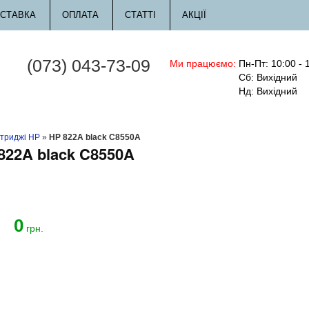
СТАВКА
ОПЛАТА
СТАТТІ
АКЦІЇ
(073) 043-73-09
Ми працюємо:
Пн-Пт: 10:00 - 
Сб: Вихідний
Нд: Вихідний
триджі HP
»
HP 822A black C8550A
822A black C8550A
0
й
грн.