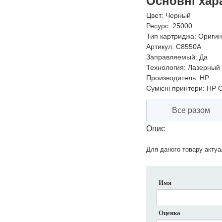
Основні хар
Цвет:
Черный
Ресурс:
25000
Тип картриджа:
Оригин
Артикул:
C8550A
Заправляемый:
Да
Технология:
Лазерный 
Производитель:
HP
Сумісні принтери:
HP C
Все разом
Опис
Для даного товару актуал
Имя
Оценка