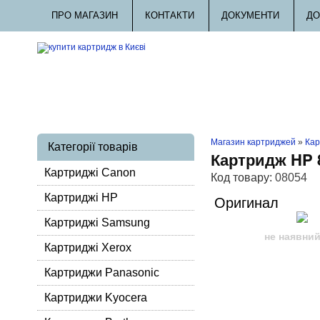
ПРО МАГАЗИН
КОНТАКТИ
ДОКУМЕНТИ
ДО
Магазин картриджей
»
Кар
Категорії товарів
Картридж HP 
Картриджі Canon
Код товару:
08054
Картриджі HP
Оригинал
Картриджі Samsung
не наявни
Картриджі Xerox
Картриджи Panasonic
Картриджи Kyocera