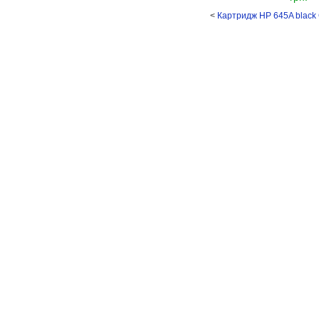
<
Картридж HP 645A black