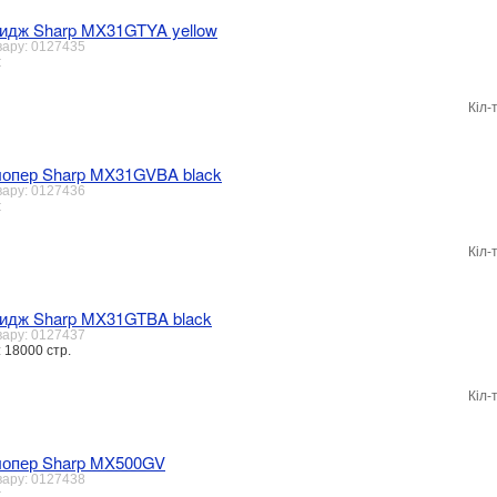
идж Sharp MX31GTYA yellow
вару: 0127435
:
Кіл-
опер Sharp MX31GVBA black
вару: 0127436
:
Кіл-
идж Sharp MX31GTBA black
вару: 0127437
 18000 стр.
Кіл-
лопер Sharp MX500GV
вару: 0127438
: