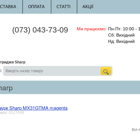
СТАВКА
ОПЛАТА
СТАТТІ
АКЦІЇ
(073) 043-73-09
Ми працюємо:
Пн-Пт: 10:00 - 
Сб: Вихідний
Нд: Вихідний
триджи Sharp
ї:
harp
ридж Sharp MX31GTMA magenta
вару: 0127434
:
Кіл-