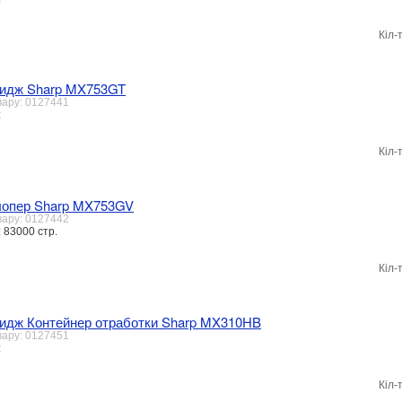
Кіл-
ридж Sharp MX753GT
вару: 0127441
:
Кіл-
лопер Sharp MX753GV
вару: 0127442
 83000 стр.
Кіл-
идж Контейнер отработки Sharp MX310HB
вару: 0127451
:
Кіл-