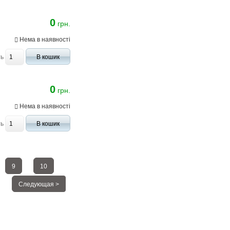
0
грн.
Нема в наявності
ть
В кошик
0
грн.
Нема в наявності
ть
В кошик
9
10
Следующая >