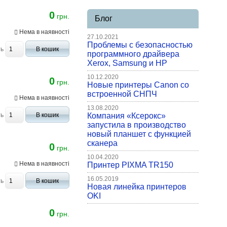
0
грн.
Блог
Нема в наявності
27.10.2021
Проблемы с безопасностью
ть
В кошик
программного драйвера
Xerox, Samsung и HP
10.12.2020
0
грн.
Новые принтеры Canon со
встроенной СНПЧ
Нема в наявності
13.08.2020
ть
В кошик
Компания «Ксерокс»
запустила в производство
новый планшет с функцией
сканера
0
грн.
10.04.2020
Нема в наявності
Принтер PIXMA TR150
16.05.2019
ть
В кошик
Новая линейка принтеров
OKI
0
грн.