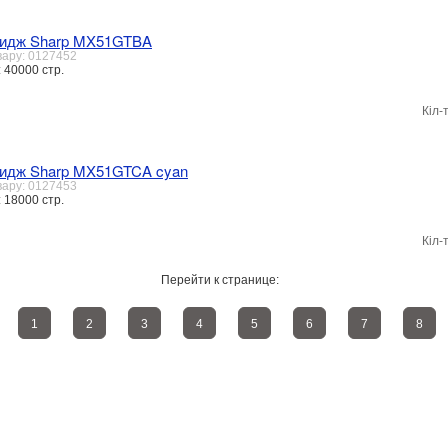
ридж Sharp MX51GTBA
вару: 0127452
 40000 стр.
Кіл-
идж Sharp MX51GTCA cyan
вару: 0127453
 18000 стр.
Кіл-
Перейти к странице:
1
2
3
4
5
6
7
8