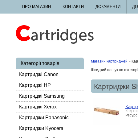
ПРО МАГАЗИН
КОНТАКТИ
ДОКУМЕНТИ
ДО
Магазин картриджей
»
Кар
Категорії товарів
Швидкий пошук по категорі
Картриджі Canon
Картриджи S
Картриджі HP
Картриджі Samsung
Карт
Картриджі Xerox
Код то
Ресурс
Картриджи Panasonic
Картриджи Kyocera