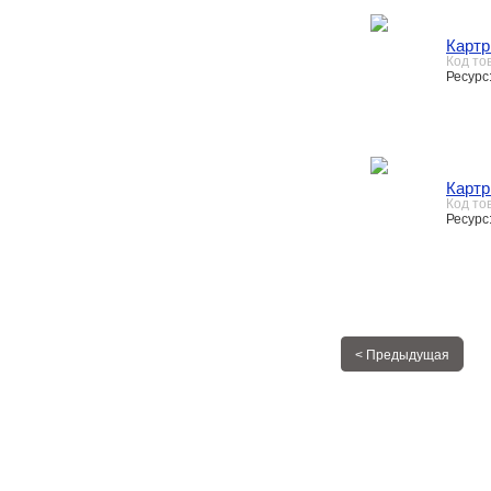
Карт
Код то
Ресурс:
Картр
Код то
Ресурс:
< Предыдущая