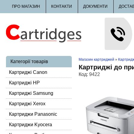
ПРО МАГАЗИН
КОНТАКТИ
ДОКУМЕНТИ
ДОСТА
Магазин картриджей
»
Картридж
Категорії товарів
Картриджі до пр
Картриджі Canon
Код:
9422
Картриджі HP
Картриджі Samsung
Картриджі Xerox
Картриджи Panasonic
Картриджи Kyocera