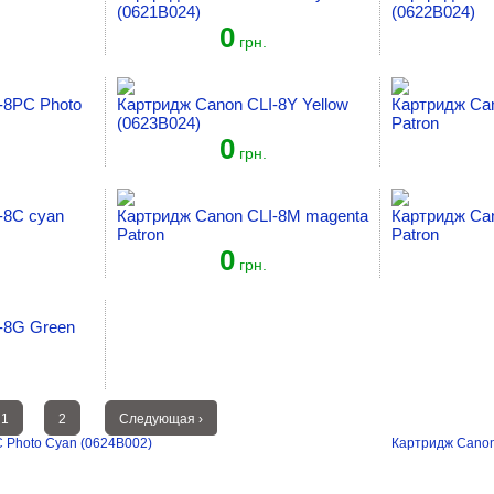
(0621B024)
(0622B024)
0
грн.
-8PC Photo
Картридж Canon CLI-8Y Yellow
Картридж Can
(0623B024)
Patron
0
грн.
-8C cyan
Картридж Canon CLI-8M magenta
Картридж Can
Patron
Patron
0
грн.
-8G Green
1
2
Следующая ›
 Photo Cyan (0624B002)
Картридж Canon