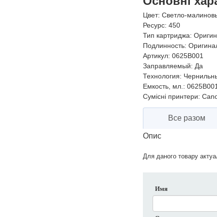
Основні хар
Цвет:
Светло-малинов
Ресурс:
450
Тип картриджа:
Оригин
Подлинность:
Оригина
Артикул:
0625B001
Заправляемый:
Да
Технология:
Чернильн
Емкость, мл.:
0625B00
Сумісні принтери:
Cano
Все разом
Опис
Для даного товару актуал
Имя