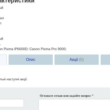
актеристики
ый
ал
л
ый
1
n Pixma iP6600D; Canon Pixma Pro 9000;
Опис
Акції
(0)
ьні наступні акції:
Оставьте отзыв или задайте вопрос
*