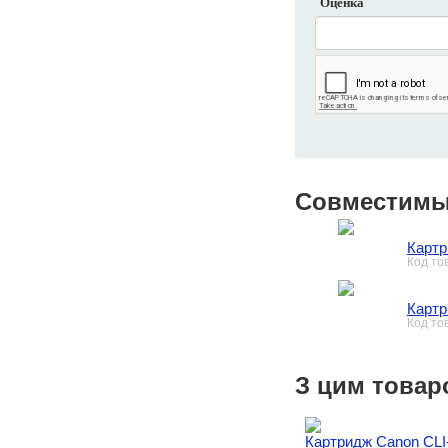
Оценка
Совместимы
Картр
Код то
Картр
Код то
З цим товар
Картридж Canon CLI