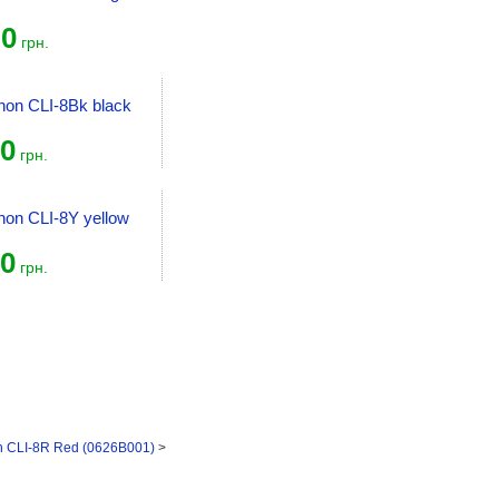
0
грн.
on CLI-8Bk black
0
грн.
on CLI-8Y yellow
0
грн.
 CLI-8R Red (0626B001)
>