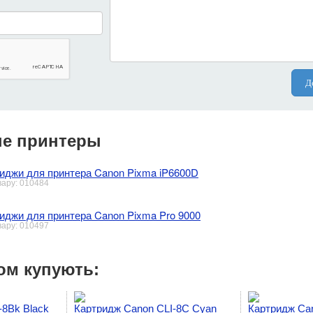
Д
е принтеры
иджи для принтера Canon Pixma iP6600D
вару: 010484
иджи для принтера Canon Pixma Pro 9000
вару: 010497
ом купують:
-8Bk Black
Картридж Canon CLI-8C Cyan
Картридж Ca