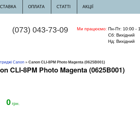
СТАВКА
ОПЛАТА
СТАТТІ
АКЦІЇ
(073) 043-73-09
Ми працюємо:
Пн-Пт: 10:00 - 
Сб: Вихідний
Нд: Вихідний
триджі Canon
»
Canon CLI-8PM Photo Magenta (0625B001)
n CLI-8PM Photo Magenta (0625B001)
0
й
грн.