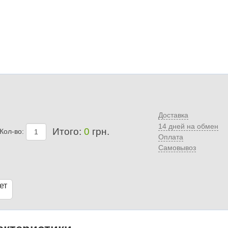
Доставка
14 дней на обмен
Итого:
0
грн.
Кол-во:
Оплата
Самовывоз
ет