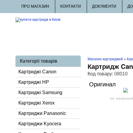
ПРО МАГАЗИН
КОНТАКТИ
ДОКУМЕНТИ
ДО
Магазин картриджей
»
Кар
Категорії товарів
Картридж Cano
Картриджі Canon
Код товару:
08010
Картриджі HP
Оригинал
Картриджі Samsung
не наявни
Картриджі Xerox
Картриджи Panasonic
Картриджи Kyocera