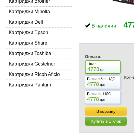
Картриджи Brother
Картриджи Minolta
Картриджи Dell
47
В наличии
Картриджи Epson
Картриджи Sharp
Картриджи Toshiba
Оплата:
Картриджи Gestetner
Нал.:
4778
грн
Картриджи Ricoh Aficio
Кол-
Безнал без НДС:
4778
Картриджи Pantum
грн
Безнал с НДС:
4778
грн
В корзину
Купить в 1 клик