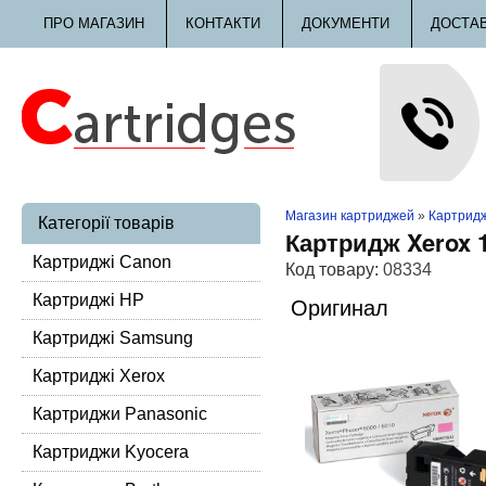
ПРО МАГАЗИН
КОНТАКТИ
ДОКУМЕНТИ
ДОСТА
Магазин картриджей
»
Картридж
Категорії товарів
Картридж Xerox 
Картриджі Canon
Код товару:
08334
Картриджі HP
Оригинал
Картриджі Samsung
Картриджі Xerox
Картриджи Panasonic
Картриджи Kyocera