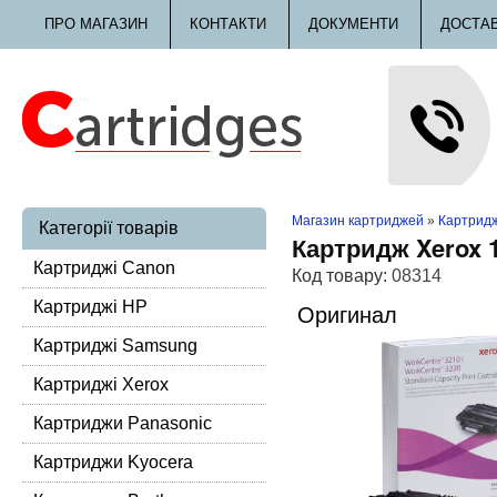
ПРО МАГАЗИН
КОНТАКТИ
ДОКУМЕНТИ
ДОСТА
Магазин картриджей
»
Картридж
Категорії товарів
Картридж Xerox 
Картриджі Canon
Код товару:
08314
Картриджі HP
Оригинал
Картриджі Samsung
Картриджі Xerox
Картриджи Panasonic
Картриджи Kyocera