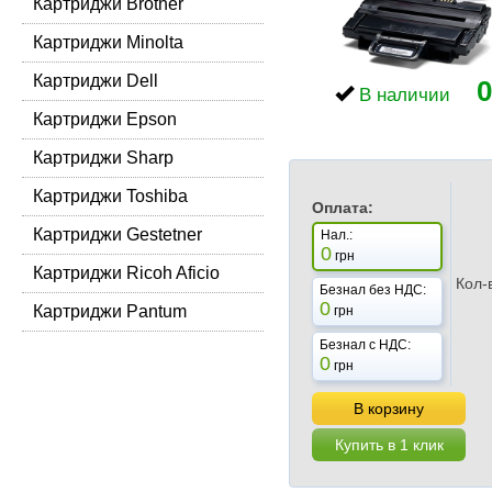
Картриджи Brother
Картриджи Minolta
Картриджи Dell
0
В наличии
Картриджи Epson
Картриджи Sharp
Картриджи Toshiba
Оплата:
Картриджи Gestetner
Нал.:
0
грн
Картриджи Ricoh Aficio
Кол-
Безнал без НДС:
0
Картриджи Pantum
грн
Безнал с НДС:
0
грн
В корзину
Купить в 1 клик