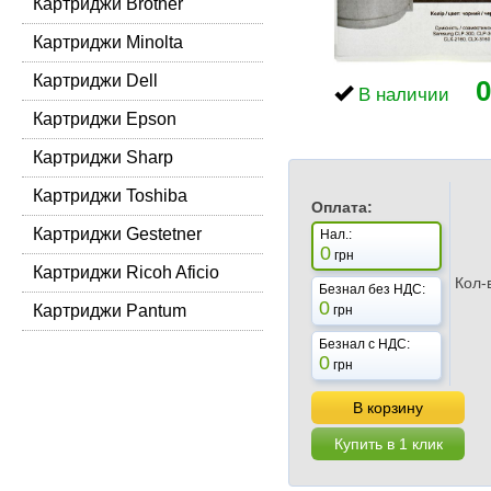
Картриджи Brother
Картриджи Minolta
Картриджи Dell
0
В наличии
Картриджи Epson
Картриджи Sharp
Картриджи Toshiba
Оплата:
Картриджи Gestetner
Нал.:
0
грн
Картриджи Ricoh Aficio
Кол-
Безнал без НДС:
0
Картриджи Pantum
грн
Безнал с НДС:
0
грн
В корзину
Купить в 1 клик