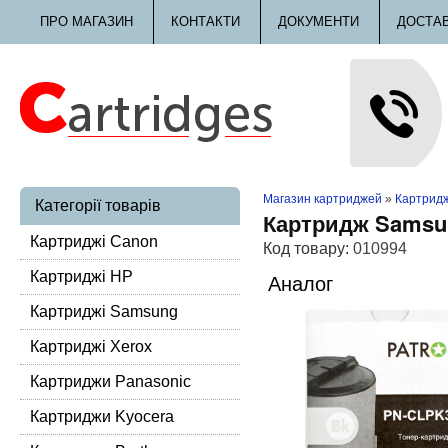
ПРО МАГАЗИН
КОНТАКТИ
ДОКУМЕНТИ
ДОСТА
Магазин картриджей
»
Картрид
Категорії товарів
Картридж Samsun
Картриджі Canon
Код товару:
010994
Картриджі HP
Аналог
Картриджі Samsung
Картриджі Xerox
Картриджи Panasonic
Картриджи Kyocera