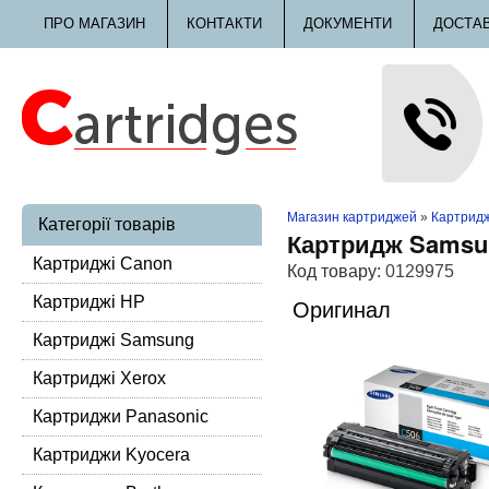
ПРО МАГАЗИН
КОНТАКТИ
ДОКУМЕНТИ
ДОСТА
Магазин картриджей
»
Картрид
Категорії товарів
Картридж Samsun
Картриджі Canon
Код товару:
0129975
Картриджі HP
Оригинал
Картриджі Samsung
Картриджі Xerox
Картриджи Panasonic
Картриджи Kyocera