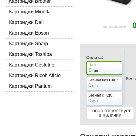
Картриджи Brother
Картриджи Minolta
Картриджи Dell
не наявний
Картриджи Epson
Картриджи Sharp
Картриджи Toshiba
Оплата:
Картриджи Gestetner
Нал.:
0
грн
Картриджи Ricoh Aficio
Кол-
Безнал без НДС:
0
Картриджи Pantum
грн
Безнал с НДС:
0
грн
Товар отсутствует
в наличии