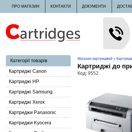
ПРО МАГАЗИН
КОНТАКТИ
ДОКУМЕНТИ
ДОСТА
Магазин картриджей
»
Картридж
Категорії товарів
Картриджі до пр
Картриджі Canon
Код:
9552
Картриджі HP
Картриджі Samsung
Картриджі Xerox
Картриджи Panasonic
Картриджи Kyocera