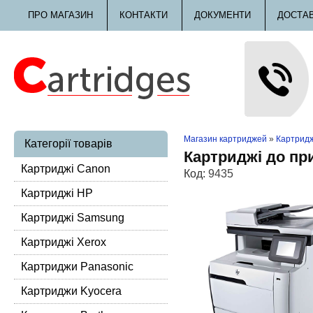
ПРО МАГАЗИН
КОНТАКТИ
ДОКУМЕНТИ
ДОСТА
Магазин картриджей
»
Картридж
Категорії товарів
Картриджі до пр
Картриджі Canon
Код:
9435
Картриджі HP
Картриджі Samsung
Картриджі Xerox
Картриджи Panasonic
Картриджи Kyocera