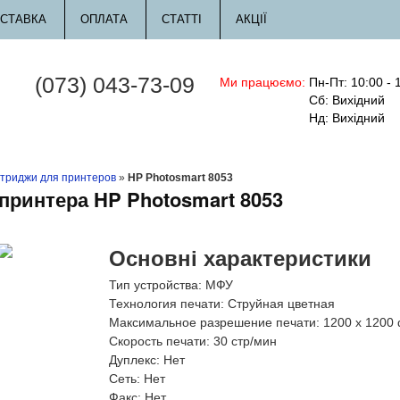
СТАВКА
ОПЛАТА
СТАТТІ
АКЦІЇ
(073) 043-73-09
Ми працюємо:
Пн-Пт: 10:00 - 
Сб: Вихідний
Нд: Вихідний
триджи для принтеров
»
HP Photosmart 8053
принтера HP Photosmart 8053
Основні характеристики
Тип устройства:
МФУ
Технология печати:
Струйная цветная
Максимальное разрешение печати:
1200 x 1200 
Скорость печати:
30 стр/мин
Дуплекс:
Нет
Сеть:
Нет
Факс:
Нет