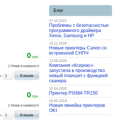
Блог
27.10.2021
Проблемы с безопасностью
программного драйвера
Xerox, Samsung и HP
10.12.2020
Новые принтеры Canon со
встроенной СНПЧ
0
грн.
13.08.2020
Компания «Ксерокс»
Нема в наявності
запустила в производство
новый планшет с функцией
ть
В кошик
сканера
10.04.2020
0
Принтер PIXMA TR150
грн.
16.05.2019
Новая линейка принтеров
Нема в наявності
OKI
ть
В кошик