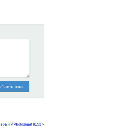
обавить отзыв
тера HP Photosmart 8153
>