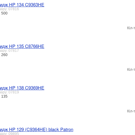
идж HP 134 C9363HE
вару: 07816
: 500
Кіл-
идж HP 135 C8766HE
вару: 07817
: 260
Кіл-
идж HP 138 C9369HE
вару: 07819
: 135
Кіл-
идж HP 129 (C9364HE) black Patron
вару: 09895