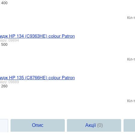
: 400
Кіл-
идж HP 134 (C9363HE) colour Patron
вару: 09894
: 500
Кіл-
идж HP 135 (C8766HE) colour Patron
вару: 09889
: 260
Кіл-
Опис
Акції
(0)