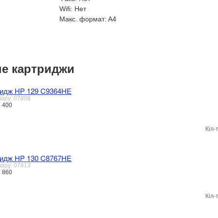
Wifi:
Нет
Макс. формат:
A4
е картриджи
идж HP 129 C9364HE
вару: 07808
: 400
Кіл-
идж HP 130 C8767HE
вару: 07813
: 860
Кіл-