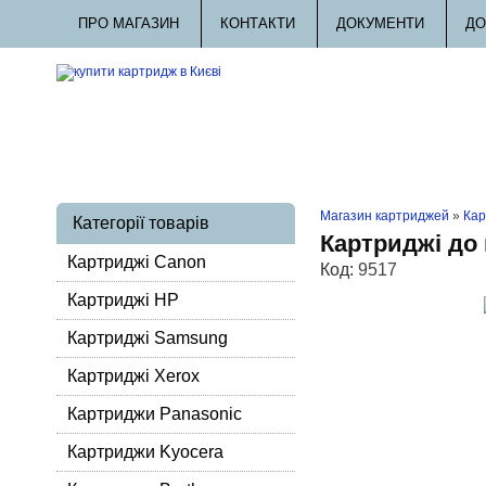
ПРО МАГАЗИН
КОНТАКТИ
ДОКУМЕНТИ
ДО
Магазин картриджей
»
Кар
Категорії товарів
Картриджі до 
Картриджі Canon
Код:
9517
Картриджі HP
Картриджі Samsung
Картриджі Xerox
Картриджи Panasonic
Картриджи Kyocera