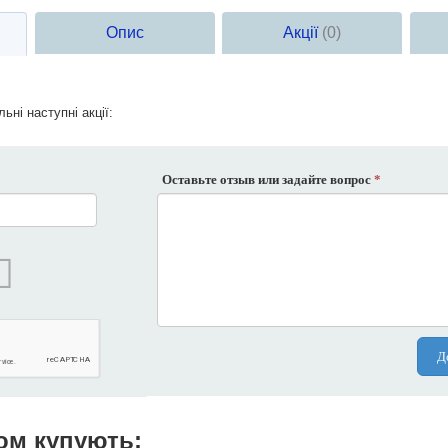
Опис
Акції
(0)
ьні наступні акції:
Оставьте отзыв или задайте вопрос
*
Д
ом купують: