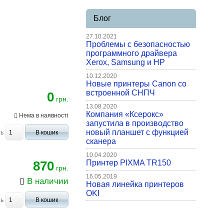
Блог
27.10.2021
Проблемы с безопасностью
программного драйвера
Xerox, Samsung и HP
10.12.2020
Новые принтеры Canon со
встроенной СНПЧ
0
грн.
13.08.2020
Компания «Ксерокс»
Нема в наявності
запустила в производство
новый планшет с функцией
ть
В кошик
сканера
10.04.2020
870
Принтер PIXMA TR150
грн.
16.05.2019
В наличии
Новая линейка принтеров
OKI
ть
В кошик