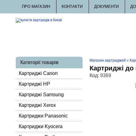
ПРО МАГАЗИН
КОНТАКТИ
ДОКУМЕНТИ
ДО
Магазин картриджей
»
Кар
Категорії товарів
Картриджі до
Картриджі Canon
Код:
9369
Картриджі HP
Картриджі Samsung
Картриджі Xerox
Картриджи Panasonic
Картриджи Kyocera