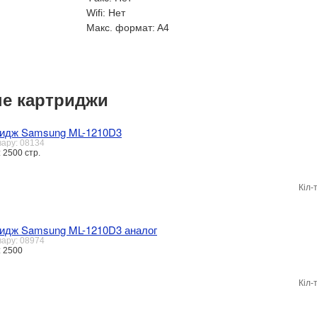
Wifi:
Нет
Макс. формат:
A4
е картриджи
идж Samsung ML-1210D3
вару: 08134
 2500 стр.
Кіл-
идж Samsung ML-1210D3 аналог
вару: 08974
: 2500
Кіл-