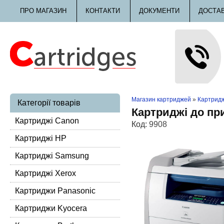
ПРО МАГАЗИН
КОНТАКТИ
ДОКУМЕНТИ
ДОСТА
Магазин картриджей
»
Картридж
Категорії товарів
Картриджі до пр
Картриджі Canon
Код:
9908
Картриджі HP
Картриджі Samsung
Картриджі Xerox
Картриджи Panasonic
Картриджи Kyocera