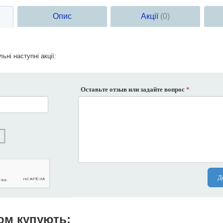
Опис
Акції
(0)
ьні наступні акції:
Оставьте отзыв или задайте вопрос
*
Д
ом купують: