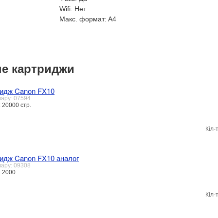
Wifi:
Нет
Макс. формат:
A4
е картриджи
идж Canon FX10
вару: 07594
 20000 стр.
Кіл-
идж Canon FX10 аналог
вару: 09308
: 2000
Кіл-