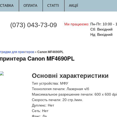
СТАВКА
ОПЛАТА
СТАТТІ
АКЦІЇ
(073) 043-73-09
Ми працюємо:
Пн-Пт: 10:00 - 
Сб: Вихідний
Нд: Вихідний
триджи для принтеров
»
Canon MF4690PL
 принтера Canon MF4690PL
Основні характеристики
Тип устройства:
МФУ
Технология печати:
Лазерная ч/б
Максимальное разрешение печати:
600 x 600 dpi
Скорость печати:
20 стр./мин.
Дуплекс:
Нет
Сеть:
Нет
Факс:
Да