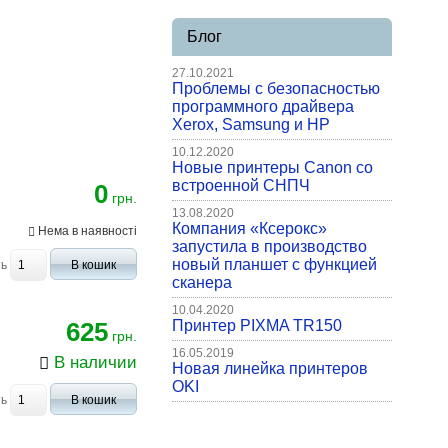
Блог
27.10.2021
Проблемы с безопасностью
программного драйвера
Xerox, Samsung и HP
10.12.2020
Новые принтеры Canon со
встроенной СНПЧ
0
грн.
13.08.2020
Компания «Ксерокс»
Нема в наявності
запустила в производство
новый планшет с функцией
ть
В кошик
сканера
10.04.2020
625
Принтер PIXMA TR150
грн.
16.05.2019
В наличии
Новая линейка принтеров
OKI
ть
В кошик