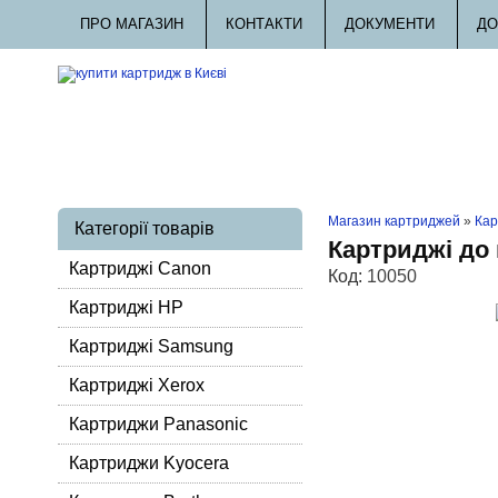
ПРО МАГАЗИН
КОНТАКТИ
ДОКУМЕНТИ
ДО
Магазин картриджей
»
Кар
Категорії товарів
Картриджі до
Картриджі Canon
Код:
10050
Картриджі HP
Картриджі Samsung
Картриджі Xerox
Картриджи Panasonic
Картриджи Kyocera