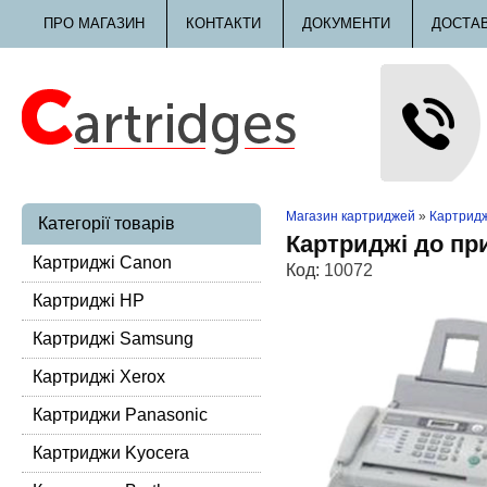
ПРО МАГАЗИН
КОНТАКТИ
ДОКУМЕНТИ
ДОСТА
Магазин картриджей
»
Картридж
Категорії товарів
Картриджі до пр
Картриджі Canon
Код:
10072
Картриджі HP
Картриджі Samsung
Картриджі Xerox
Картриджи Panasonic
Картриджи Kyocera