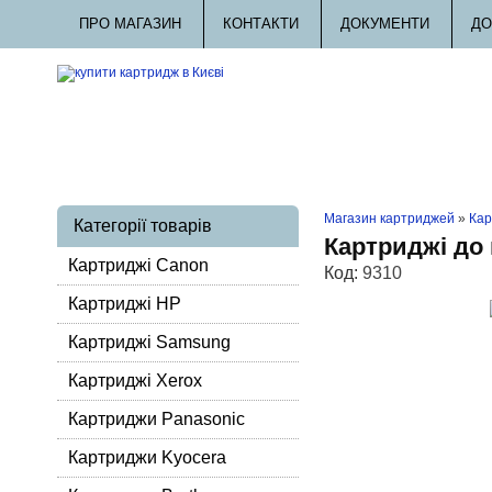
ПРО МАГАЗИН
КОНТАКТИ
ДОКУМЕНТИ
ДО
Магазин картриджей
»
Кар
Категорії товарів
Картриджі до 
Картриджі Canon
Код:
9310
Картриджі HP
Картриджі Samsung
Картриджі Xerox
Картриджи Panasonic
Картриджи Kyocera