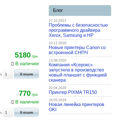
Блог
27.10.2021
Проблемы с безопасностью
программного драйвера
Xerox, Samsung и HP
10.12.2020
Новые принтеры Canon со
встроенной СНПЧ
5180
грн.
13.08.2020
В наличии
Компания «Ксерокс»
запустила в производство
ть
В кошик
новый планшет с функцией
сканера
10.04.2020
770
Принтер PIXMA TR150
грн.
16.05.2019
В наличии
Новая линейка принтеров
OKI
ть
В кошик