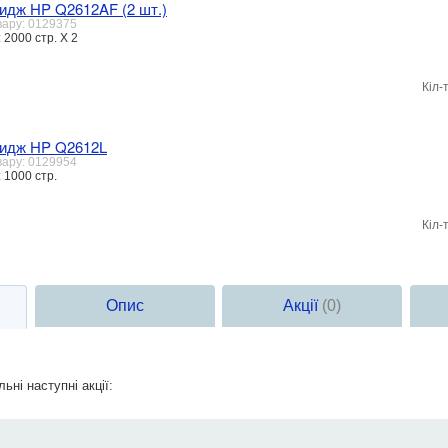
идж HP Q2612AF (2 шт.)
вару: 0129375
 2000 стр. Х 2
Кіл-
ридж HP Q2612L
вару: 0129954
 1000 стр.
Кіл-
Опис
Акції
(0)
ьні наступні акції: