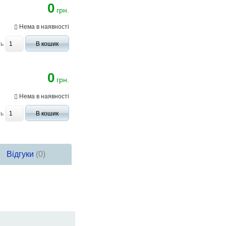
0
грн.
Нема в наявності
ть
В кошик
0
грн.
Нема в наявності
ть
В кошик
Відгуки
(0)