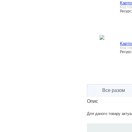
Картр
Код то
Ресурс:
Карт
Код то
Ресурс:
Все разом
Опис
Для даного товару актуал