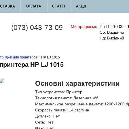
СТАВКА
ОПЛАТА
СТАТТІ
АКЦІЇ
(073) 043-73-09
Ми працюємо:
Пн-Пт: 10:00 - 
Сб: Вихідний
Нд: Вихідний
триджи для принтеров
»
HP LJ 1015
принтера HP LJ 1015
Основні характеристики
Тип устройства:
Принтер
Технология печати:
Лазерная ч/б
Максимальное разрешение печати:
1200x1200 d
Скорость печати:
14 стр/мин
Дуплекс:
Нет
Сеть:
Нет
Факс:
Нет