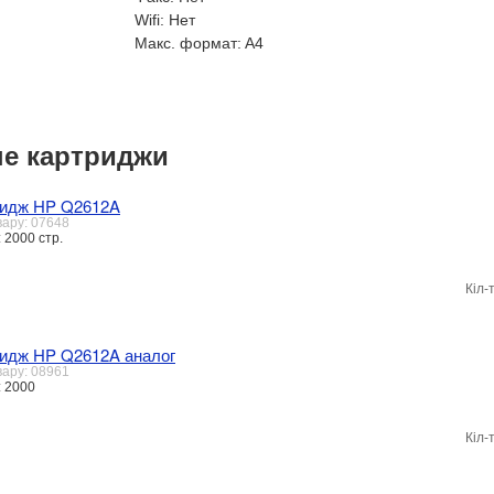
Wifi:
Нет
Макс. формат:
A4
е картриджи
ридж HP Q2612A
вару: 07648
 2000 стр.
Кіл-
идж HP Q2612A аналог
вару: 08961
: 2000
Кіл-