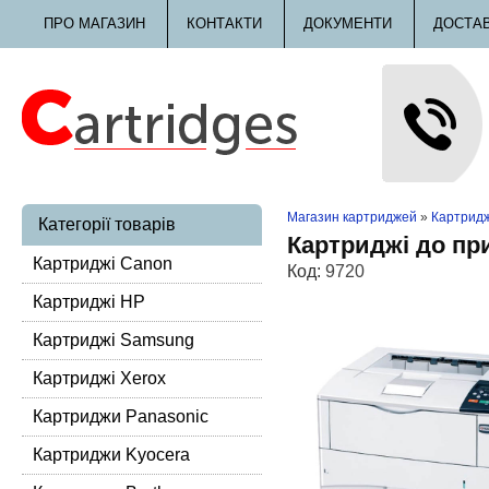
ПРО МАГАЗИН
КОНТАКТИ
ДОКУМЕНТИ
ДОСТА
Магазин картриджей
»
Картридж
Категорії товарів
Картриджі до пр
Картриджі Canon
Код:
9720
Картриджі HP
Картриджі Samsung
Картриджі Xerox
Картриджи Panasonic
Картриджи Kyocera