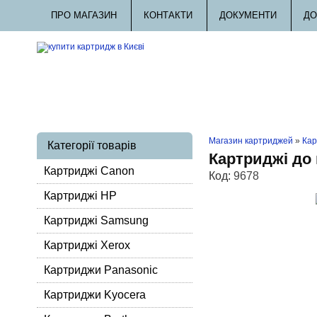
ПРО МАГАЗИН
КОНТАКТИ
ДОКУМЕНТИ
ДО
Магазин картриджей
»
Кар
Категорії товарів
Картриджі до
Картриджі Canon
Код:
9678
Картриджі HP
Картриджі Samsung
Картриджі Xerox
Картриджи Panasonic
Картриджи Kyocera