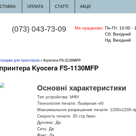
СТАВКА
ОПЛАТА
СТАТТІ
АКЦІЇ
(073) 043-73-09
Ми працюємо:
Пн-Пт: 10:00 - 
Сб: Вихідний
Нд: Вихідний
триджи для принтеров
»
Kyocera FS-1130MFP
 принтера Kyocera FS-1130MFP
Основні характеристики
Тип устройства:
МФУ
Технология печати:
Лазерная ч/б
Максимальное разрешение печати:
1200x1200 d
Скорость печати:
30 стр./мин.
Дуплекс:
Да
Сеть:
Да
Факс:
Да