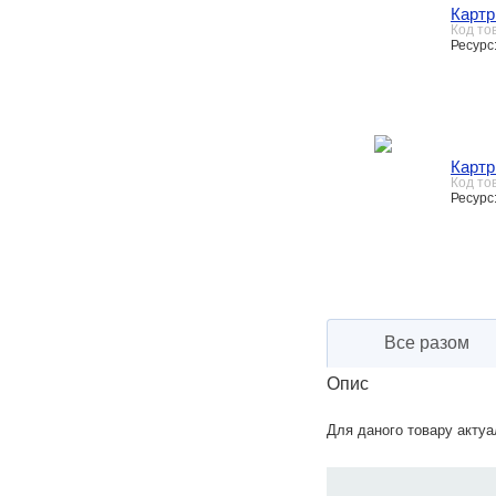
Картр
Код то
Ресурс:
Картр
Код то
Ресурс:
Все разом
Опис
Для даного товару актуал