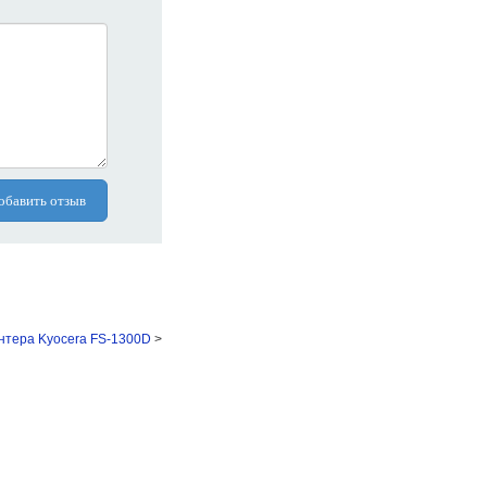
обавить отзыв
нтера Kyocera FS-1300D
>