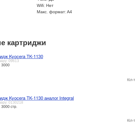
Wifi:
Нет
Макс. формат:
A4
е картриджи
идж Kyocera TK-1130
вару: 09613
: 3000
Кіл-
идж Kyocera TK-1130 аналог Integral
вару: 0130218
 3000 стр.
Кіл-