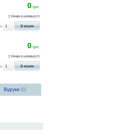
0
грн.
Нема в наявності
ть
В кошик
0
грн.
Нема в наявності
ть
В кошик
Відгуки
(0)