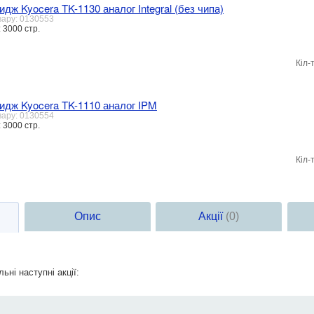
идж Kyocera TK-1130 аналог Integral (без чипа)
вару: 0130553
 3000 стр.
Кіл-
идж Kyocera TK-1110 аналог IPM
вару: 0130554
 3000 стр.
Кіл-
Опис
Акції
(0)
ьні наступні акції: