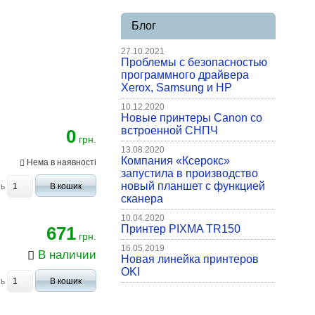
Блог
27.10.2021
Проблемы с безопасностью
программного драйвера
Xerox, Samsung и HP
10.12.2020
Новые принтеры Canon со
встроенной СНПЧ
0
грн.
13.08.2020
Компания «Ксерокс»
Нема в наявності
запустила в производство
новый планшет с функцией
ть
В кошик
сканера
10.04.2020
671
Принтер PIXMA TR150
грн.
16.05.2019
В наличии
Новая линейка принтеров
OKI
ть
В кошик