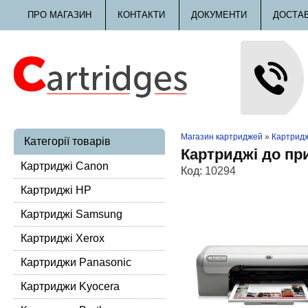
ПРО МАГАЗИН
КОНТАКТИ
ДОКУМЕНТИ
ДОСТА
Магазин картриджей
»
Картридж
Категорії товарів
Картриджі до пр
Картриджі Canon
Код:
10294
Картриджі HP
Картриджі Samsung
Картриджі Xerox
Картриджи Panasonic
Картриджи Kyocera