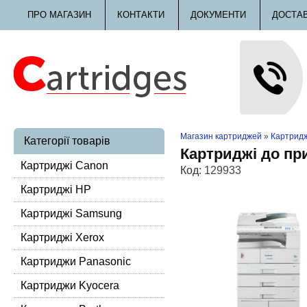
ПРО МАГАЗИН
КОНТАКТИ
ДОКУМЕНТИ
ДОСТА
Магазин картриджей
»
Картридж
Категорії товарів
Картриджі до пр
Картриджі Canon
Код:
129933
Картриджі HP
Картриджі Samsung
Картриджі Xerox
Картриджи Panasonic
Картриджи Kyocera