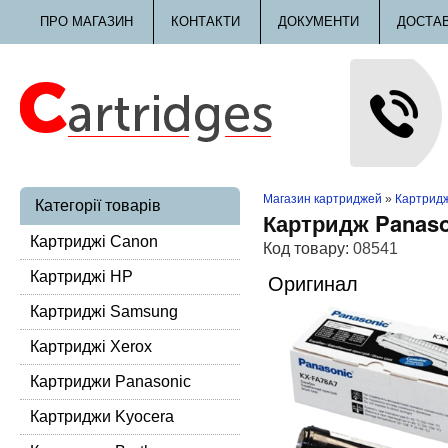
ПРО МАГАЗИН
КОНТАКТИ
ДОКУМЕНТИ
ДОСТА
Магазин картриджей
»
Картридж
Категорії товарів
Картридж Panaso
Картриджі Canon
Код товару:
08541
Картриджі HP
Оригинал
Картриджі Samsung
Картриджі Xerox
Картриджи Panasonic
Картриджи Kyocera