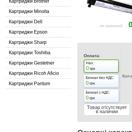
Картриджи Brother
Картриджи Minolta
Картриджи Dell
не наявний
Картриджи Epson
Картриджи Sharp
Картриджи Toshiba
Оплата:
Картриджи Gestetner
Нал.:
0
грн
Картриджи Ricoh Aficio
Кол-
Безнал без НДС:
0
Картриджи Pantum
грн
Безнал с НДС:
0
грн
Товар отсутствует
в наличии