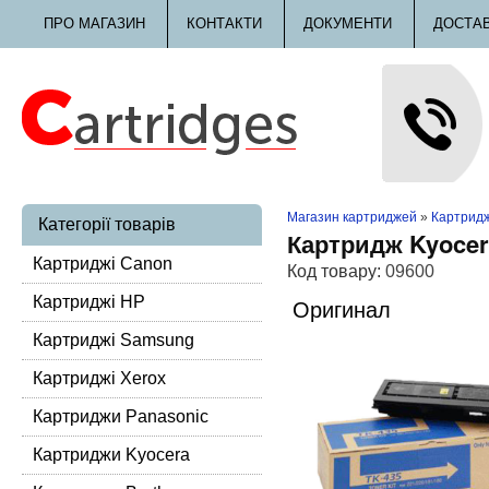
ПРО МАГАЗИН
КОНТАКТИ
ДОКУМЕНТИ
ДОСТА
Магазин картриджей
»
Картридж
Категорії товарів
Картридж Kyocer
Картриджі Canon
Код товару:
09600
Картриджі HP
Оригинал
Картриджі Samsung
Картриджі Xerox
Картриджи Panasonic
Картриджи Kyocera