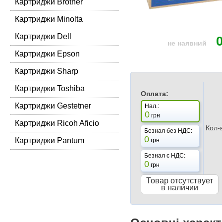
Картриджи Brother
Картриджи Minolta
Картриджи Dell
не наявний
Картриджи Epson
Картриджи Sharp
Картриджи Toshiba
Оплата:
Картриджи Gestetner
Нал.:
0
грн
Картриджи Ricoh Aficio
Кол-
Безнал без НДС:
0
Картриджи Pantum
грн
Безнал с НДС:
0
грн
Товар отсутствует
в наличии