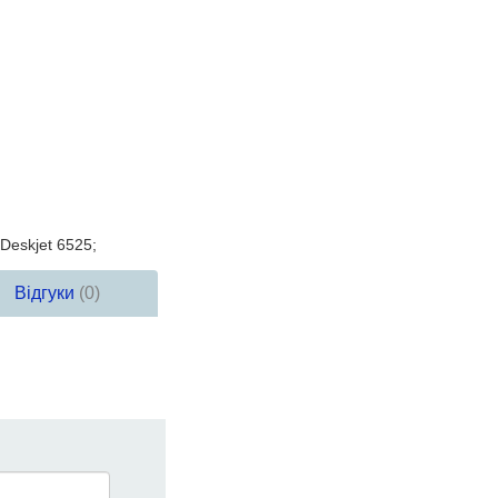
Deskjet 6525;
Відгуки
(0)