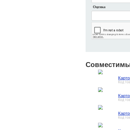
Оценка
Совместимы
Картр
Код то
Картр
Код то
Картр
Код то