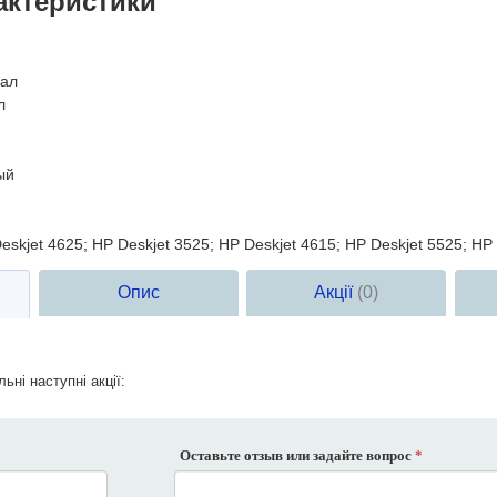
актеристики
ал
л
ый
skjet 4625; HP Deskjet 3525; HP Deskjet 4615; HP Deskjet 5525; HP 
Опис
Акції
(0)
ьні наступні акції:
Оставьте отзыв или задайте вопрос
*