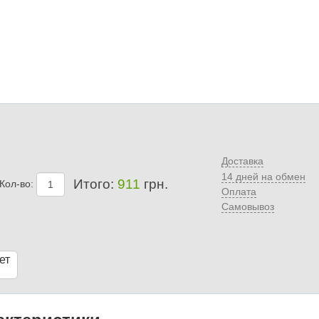
Доставка
14 дней на обмен
Итого:
911
грн.
Кол-во:
Оплата
Самовывоз
ет