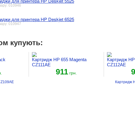
иджи для принтера HP Deskjet 5525
вару: 010946
иджи для принтера HP Deskjet 6525
вару: 010947
ом купують:
ack
Картридж HP 655 Magenta
Картридж HP 
CZ111AE
CZ112AE
911
.
грн.
 CZ109AE
Картридж 