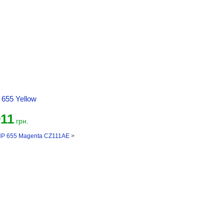
655 Yellow
911
грн.
HP 655 Magenta CZ111AE
>