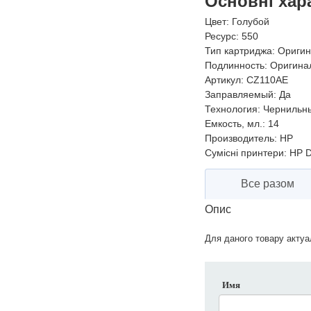
Основні хар
Цвет:
Голубой
Ресурс:
550
Тип картриджа:
Оригин
Подлинность:
Оригина
Артикул:
CZ110AE
Заправляемый:
Да
Технология:
Чернильн
Емкость, мл.:
14
Производитель:
HP
Сумісні принтери:
HP De
Все разом
Опис
Для даного товару актуал
Имя