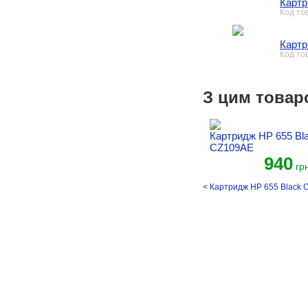
Картр
Код то
Картр
Код то
З цим товар
Картридж HP 655 Bl
CZ109AE
940
грн
<
Картридж HP 655 Black