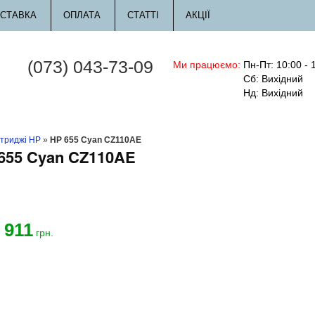
СТАВКА
ОПЛАТА
СТАТТІ
АКЦІЇ
(073) 043-73-09
Ми працюємо:
Пн-Пт: 10:00 - 
Сб: Вихідний
Нд: Вихідний
триджі HP
»
HP 655 Cyan CZ110AE
655 Cyan CZ110AE
911
грн.