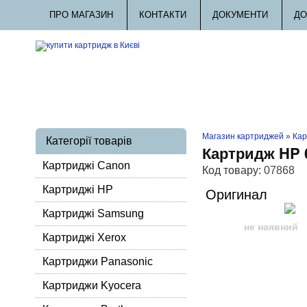
ПРО МАГАЗИН
КОНТАКТИ
ДОКУМЕНТИ
ДО
Магазин картриджей
»
Кар
Категорії товарів
Картридж HP 
Картриджі Canon
Код товару:
07868
Картриджі HP
Оригинал
Картриджі Samsung
не наявний
Картриджі Xerox
Картриджи Panasonic
Картриджи Kyocera