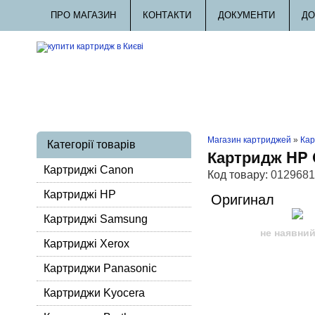
ПРО МАГАЗИН
КОНТАКТИ
ДОКУМЕНТИ
ДО
Магазин картриджей
»
Кар
Категорії товарів
Картридж HP 
Картриджі Canon
Код товару:
0129681
Картриджі HP
Оригинал
Картриджі Samsung
не наявни
Картриджі Xerox
Картриджи Panasonic
Картриджи Kyocera