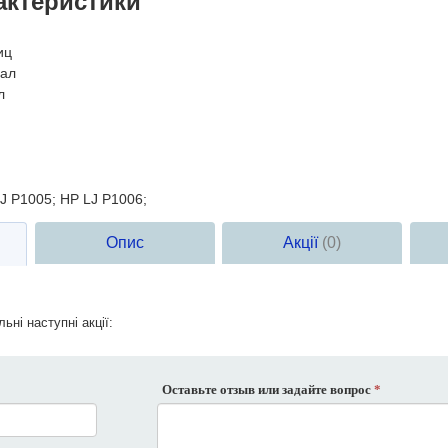
актеристики
иц
ал
л
J P1005; HP LJ P1006;
Опис
Акції
(0)
ьні наступні акції:
Оставьте отзыв или задайте вопрос
*