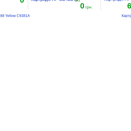
0
грн.
88 Yellow C9381A
Картр