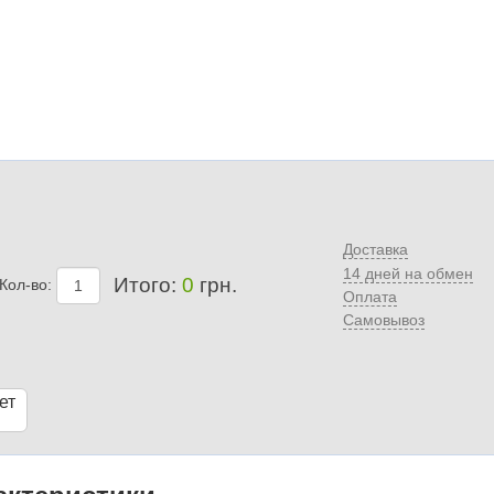
Доставка
14 дней на обмен
Итого:
0
грн.
Кол-во:
Оплата
Самовывоз
ет