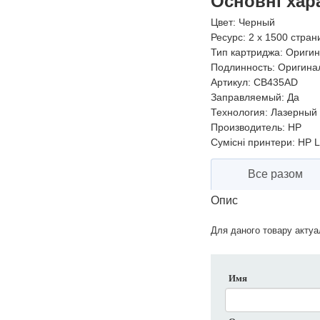
Основні хар
Цвет:
Черный
Ресурс:
2 x 1500 стран
Тип картриджа:
Оригин
Подлинность:
Оригина
Артикул:
CB435AD
Заправляемый:
Да
Технология:
Лазерный
Производитель:
HP
Сумісні принтери:
HP L
Все разом
Опис
Для даного товару актуал
Имя