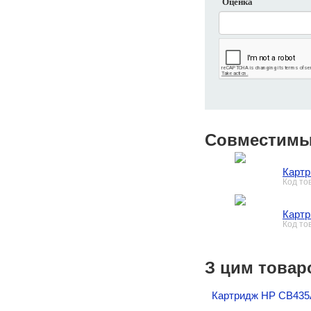
Оценка
Совместимы
Картр
Код то
Картр
Код то
З цим товар
Картридж HP CB435A