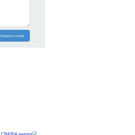
обавить отзыв
 CB435A аналог