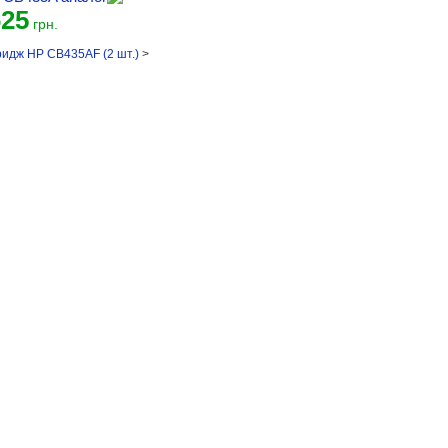
625
грн.
идж HP CB435AF (2 шт.)
>