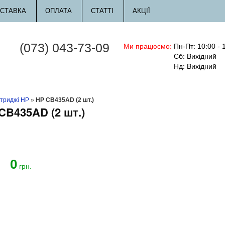
СТАВКА
ОПЛАТА
СТАТТІ
АКЦІЇ
(073) 043-73-09
Ми працюємо:
Пн-Пт: 10:00 - 
Сб: Вихідний
Нд: Вихідний
триджі HP
»
HP CB435AD (2 шт.)
CB435AD (2 шт.)
0
й
грн.