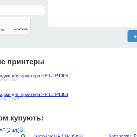
Д
е принтеры
иджи для принтера HP LJ P1005
вару: 09323
иджи для принтера HP LJ P1006
вару: 09324
ом купують:
F (2 шт.)
0
Картридж HP
Картридж HP CB435A