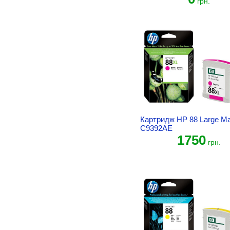
грн.
Картридж HP 88 Large M
C9392AE
1750
грн.