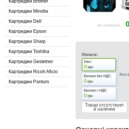
Картриджи Brother
Картриджи Minolta
Картриджи Dell
не наявний
Картриджи Epson
Картриджи Sharp
Картриджи Toshiba
Оплата:
Картриджи Gestetner
Нал.:
0
грн
Картриджи Ricoh Aficio
Кол-
Безнал без НДС:
0
Картриджи Pantum
грн
Безнал с НДС:
0
грн
Товар отсутствует
в наличии