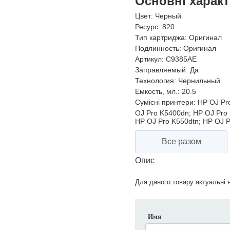
Основні харак
Цвет:
Черный
Ресурс:
820
Тип картриджа:
Оригинал
Подлинность:
Оригинал
Артикул:
C9385AE
Заправляемый:
Да
Технология:
Чернильный
Емкость, мл.:
20.5
Сумісні принтери:
HP OJ Pro
OJ Pro K5400dn; HP OJ Pro 
HP OJ Pro K550dtn; HP OJ P
Все разом
Опис
Для даного товару актуальні н
Имя