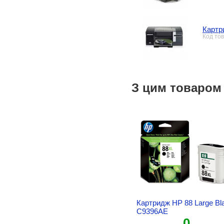
Картр
Код то
З цим товаром
Картридж HP 88 Large Bl
C9396AE
0