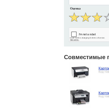
Оценка
Совместимые 
Картр
Код то
Картр
Код то