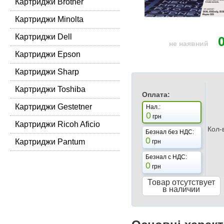
Картриджи Brother
Картриджи Minolta
Картриджи Dell
не наявний
Картриджи Epson
Картриджи Sharp
Картриджи Toshiba
Оплата:
Картриджи Gestetner
Нал.:
0
грн
Картриджи Ricoh Aficio
Кол-
Безнал без НДС:
0
Картриджи Pantum
грн
Безнал с НДС:
0
грн
Товар отсутствует
в наличии