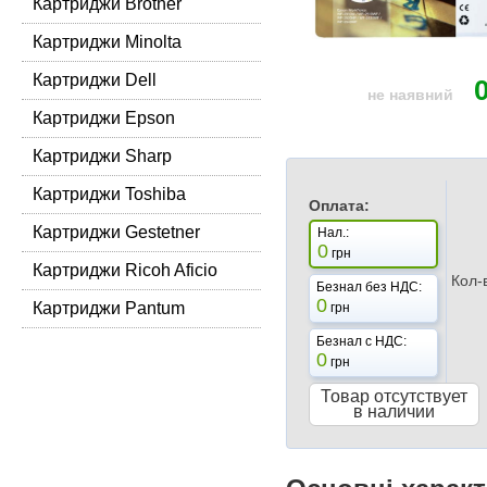
Картриджи Brother
Картриджи Minolta
Картриджи Dell
не наявний
Картриджи Epson
Картриджи Sharp
Картриджи Toshiba
Оплата:
Картриджи Gestetner
Нал.:
0
грн
Картриджи Ricoh Aficio
Кол-
Безнал без НДС:
0
Картриджи Pantum
грн
Безнал с НДС:
0
грн
Товар отсутствует
в наличии