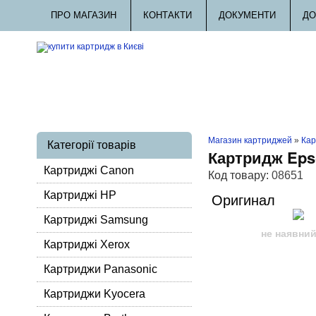
ПРО МАГАЗИН
КОНТАКТИ
ДОКУМЕНТИ
ДО
Магазин картриджей
»
Кар
Категорії товарів
Картридж Eps
Картриджі Canon
Код товару:
08651
Картриджі HP
Оригинал
Картриджі Samsung
не наявни
Картриджі Xerox
Картриджи Panasonic
Картриджи Kyocera