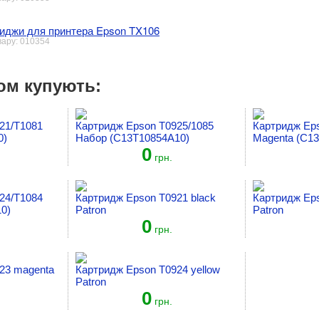
иджи для принтера Epson TX106
вару: 010354
ом купують:
21/T1081
Картридж Epson T0925/1085
Картридж Ep
0)
Набор (C13T10854A10)
Magenta (C1
0
грн.
24/T1084
Картридж Epson T0921 black
Картридж Ep
0)
Patron
Patron
0
грн.
23 magenta
Картридж Epson T0924 yellow
Patron
0
грн.