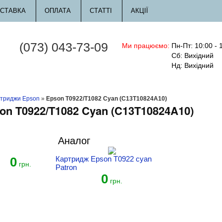
СТАВКА
ОПЛАТА
СТАТТІ
АКЦІЇ
(073) 043-73-09
Ми працюємо:
Пн-Пт: 10:00 - 
Сб: Вихідний
Нд: Вихідний
триджи Epson
»
Epson T0922/T1082 Cyan (C13T10824A10)
on T0922/T1082 Cyan (C13T10824A10)
Аналог
0
Картридж Epson T0922 cyan
й
грн.
Patron
0
грн.