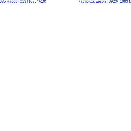
1085 Набор (C13T10854A10)
Картридж Epson T0923/T1083 