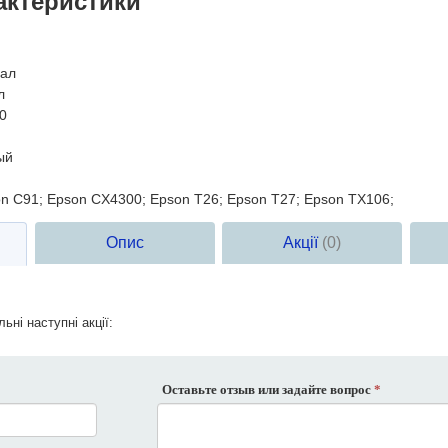
актеристики
ал
л
0
ый
n C91; Epson CX4300; Epson T26; Epson T27; Epson TX106;
Опис
Акції
(0)
ьні наступні акції:
Оставьте отзыв или задайте вопрос
*