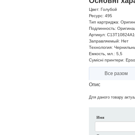
Основні хар
Цвет:
Голубой
Ресурс:
495
Тип картриджа:
Оригин
Подлинность:
Оригина
Артикул:
C13T10824A1
Заправляемый:
Нет
Технология:
Чернильн
Емкость, мл.:
5,5
Сумісні принтери:
Epso
Все разом
Опис
Для даного товару актуал
Имя