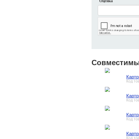
Оценка
Совместимы
Картр
Код то
Картр
Код то
Картр
Код то
Картр
Код то