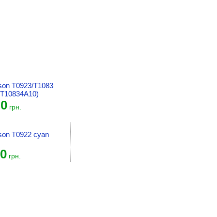
son T0923/T1083
3T10834A10)
0
грн.
son T0922 cyan
0
грн.