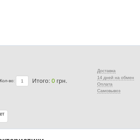
Доставка
14 дней на обмен
Итого:
0
грн.
Кол-во:
Оплата
Самовывоз
ет