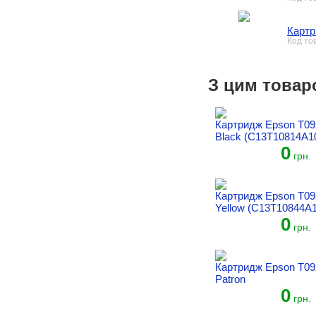
Картр
Код то
З цим товар
Картридж Epson T09
Black (C13T10814A1
0
грн.
Картридж Epson T09
Yellow (C13T10844A1
0
грн.
Картридж Epson T09
Patron
0
грн.