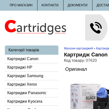
ПРО МАГАЗИН
КОНТАКТИ
ДОКУМЕНТИ
ДОСТА
Магазин картриджей
»
Картридж
Категорії товарів
Картридж Canon 
Картриджі Canon
Код товару:
07620
Картриджі HP
Оригинал
Картриджі Samsung
Картриджі Xerox
Картриджи Panasonic
Картриджи Kyocera