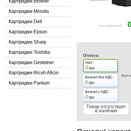
Картриджи Brother
Картриджи Minolta
Картриджи Dell
не наявний
Картриджи Epson
Картриджи Sharp
Картриджи Toshiba
Оплата:
Картриджи Gestetner
Нал.:
0
грн
Картриджи Ricoh Aficio
Кол-
Безнал без НДС:
0
Картриджи Pantum
грн
Безнал с НДС:
0
грн
Товар отсутствует
в наличии