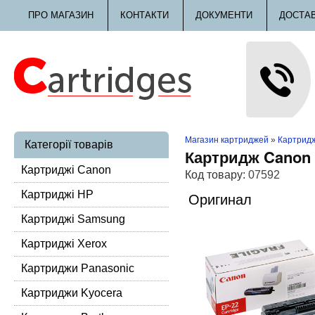
ПРО МАГАЗИН
КОНТАКТИ
ДОКУМЕНТИ
ДОСТА
Магазин картриджей
»
Картридж
Категорії товарів
Картридж Canon 
Картриджі Canon
Код товару:
07592
Картриджі HP
Оригинал
Картриджі Samsung
Картриджі Xerox
Картриджи Panasonic
Картриджи Kyocera