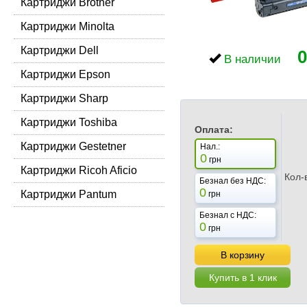
Картриджи Brother
Картриджи Minolta
Картриджи Dell
0
В наличии
Картриджи Epson
Картриджи Sharp
Картриджи Toshiba
Оплата:
Картриджи Gestetner
Нал.:
0
грн
Картриджи Ricoh Aficio
Кол-
Безнал без НДС:
0
Картриджи Pantum
грн
Безнал с НДС:
0
грн
В корзину
Купить в 1 клик